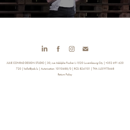
JULIE CONRAD DESIGN STUDIO | 30, rue Adolphe Fischer L-1520 Luxembourg City | +352 691 620
720 | hello@jcds.lu | Autorisation: 10110688/0 | RCS: B241101 | TVA: LU31975668
Return Policy