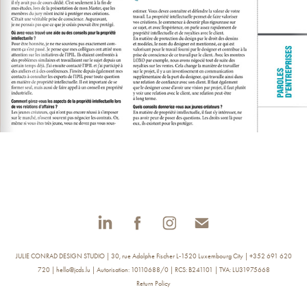
JULIE CONRAD DESIGN STUDIO | 30, rue Adolphe Fischer L-1520 Luxembourg City | +352 691 620
720 | hello@jcds.lu | Autorisation: 10110688/0 | RCS: B241101 | TVA: LU31975668
Return Policy