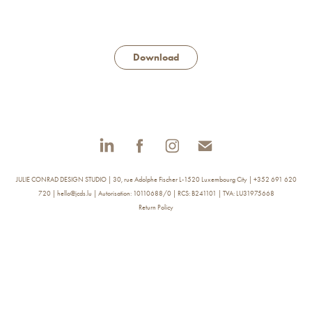
Download
JULIE CONRAD DESIGN STUDIO | 30, rue Adolphe Fischer L-1520 Luxembourg City | +352 691 620
720 | hello@jcds.lu | Autorisation: 10110688/0 | RCS: B241101 | TVA: LU31975668
Return Policy